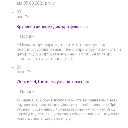
від 05.08.2026 року
03
лип. '26
Вручення диплому доктора філософії
Новини
У Науково-дослідному інституті інтелектуальної
власності успішно закінчили аспірантуру та захистили
дисертації на здобуття наукового ступеня доктора
філософії в галузі права (PhD)
26
черв. '26
25-річчя НДІ інтелектуальної власності
Новини
19 червня 2026 року відбулося урочисте засідання вченої ради
Науково-дослідного інституту інтелектуальної власності НАПрН
України, присвячене 25-й річниці заснування Інституту. Захід
зібрав усіх, для кого ця дата має особливе значення — науковців,
колег, партнерів і друзів Інституту.