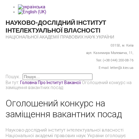
НАУКОВО-ДОСЛІДНИЙ ІНСТИТУТ
ІНТЕЛЕКТУАЛЬНОЇ ВЛАСНОСТІ
НАЦІОНАЛЬНОЇ АКАДЕМІЇ ПРАВОВИХ НАУК УКРАЇНИ
03150,
м. Київ
вул. Казимира Малевича, 11,
Тел: (+38 044) 200-08-76
E-mail: letter@i.kiev.ua
Пошук...
Ви тут:
Головна
Про Інститут
Вакансії
Оголошений конкурс на
заміщення вакантних посад
Оголошений конкурс на
заміщення вакантних посад
Науково-дослідний інститут інтелектуальної власності
Національної академії правових наук України оголошує