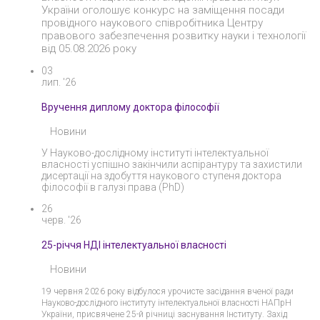
України оголошує конкурс на заміщення посади
провідного наукового співробітника Центру
правового забезпечення розвитку науки і технології
від 05.08.2026 року
03
лип. '26
Вручення диплому доктора філософії
Новини
У Науково-дослідному інституті інтелектуальної
власності успішно закінчили аспірантуру та захистили
дисертації на здобуття наукового ступеня доктора
філософії в галузі права (PhD)
26
черв. '26
25-річчя НДІ інтелектуальної власності
Новини
19 червня 2026 року відбулося урочисте засідання вченої ради
Науково-дослідного інституту інтелектуальної власності НАПрН
України, присвячене 25-й річниці заснування Інституту. Захід