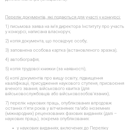
Перелік документів, які подаються для участі у конкурсі:
1) письмова заява на ім’я директора Інституту про участь
у конкурсі, написана власноруч;
2) копія документа, що посвідчує особу;
3) заповнена особова картка (встановленого зразка);
4) автобіографія;
5) копія трудової книжки (за наявності);
6) копії документів про вищу освіту, підвищення
кваліфікації, присудження наукового ступеня, присвоєння
вченого звання, військового квитка (для
військовослужбовців або військовозобов’язаних);
7) перелік наукових праць, опублікованих впродовж
останніх п’яти років у вітчизняних та/або іноземних
(міжнародних) рецензованих фахових виданнях (далі –
наукових праць), зокрема опублікованих:
у наукових виданнях, включених до Переліку