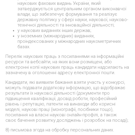
наукових фахових видань України, який
затверджується центральним органом виконавчої
влади, що забезпечує формування та реалізує
державну політику у сфері науки, наукової, науково-
технічної діяльності та інноваційної діяльності;
у наукових виданнях інших держав;
у іноземних (міжнародних) виданнях,
проіндексованих у міжнародних наукометричних
базах.
Перелік наукових праць з посиланнями на інформаційні
ресурси та вебсайти, на яких вони розміщені, або
електронні копії наукових праць кандидати надсилають на
зазначену в оголошенні адресу електронної пошти.
Кандидати, які виявили бажання взяти участь у конкурсі,
можуть подавати додаткову інформацію, що відображає
результати їх наукової діяльності (документи про
підвищення кваліфікації, досвід роботи, професійний
рівень і репутацію, патенти на винаходи або корисні
моделі, наукові праці (монографії, посібники тощо),
посилання на власні наукові онлайн-профілі, а також
своє бачення розвитку досліджень і розробок на посаді);
8) письмова згода на обробку персональних даних.