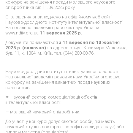
конкурс на заміщення посади молодшого наукового
співробітника від 11.09.2025 року
Оголошення оприлюднено на офіційному веб-сайті
Науково-дослідного інституту інтелектуальної власності
Національної академії правових наук України
www.ndiiv.org.ua
11 вересня 2025 р.
Документи приймаються
з 11 вересня по 10 жовтня
2025 р. (включно)
за адресою: вул. Казимира Малевича,
буд. 11, к. 1304, м. Київ, тел. (044) 200-08-76.
Науково-дослідний інститут інтелектуальної власності
Національної академії правових наук України оголошує
конкурсу на заміщення вакантних посад наукових
працівників
✒
Науковий
сектор комерціалізації об’єктів
інтелектуальної власності:
— молодший науковий співробітник.
До участі у конкурсі допускаються особи, які мають
науковий ступінь доктора філософії (кандидата наук) або
диплом магістра (спеціаліста).