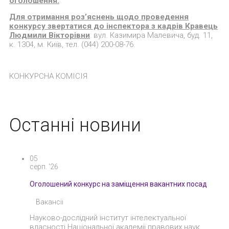
оголошення.
Для отримання роз’яснень щодо проведення
конкурсу звертатися до інспектора з кадрів Кравець
Людмили Вікторівни
: вул. Казимира Малевича, буд. 11,
к. 1304, м. Київ, тел. (044) 200-08-76.
КОНКУРСНА КОМІСІЯ
Останні новини
05
серп. '26
Оголошений конкурс на заміщення вакантних посад
Вакансії
Науково-дослідний інститут інтелектуальної
власності Національної академії правових наук