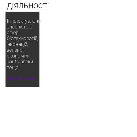
діяльності
Інтелектуальна
власність в
сфері
біотехнологій,
інновацій,
зеленої
економіки,
нацбезпеки
тощо.
Детальніше