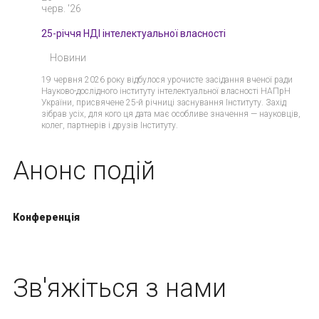
черв. '26
25-річчя НДІ інтелектуальної власності
Новини
19 червня 2026 року відбулося урочисте засідання вченої ради
Науково-дослідного інституту інтелектуальної власності НАПрН
України, присвячене 25-й річниці заснування Інституту. Захід
зібрав усіх, для кого ця дата має особливе значення — науковців,
колег, партнерів і друзів Інституту.
Анонс подій
Конференція
Зв'яжіться з нами