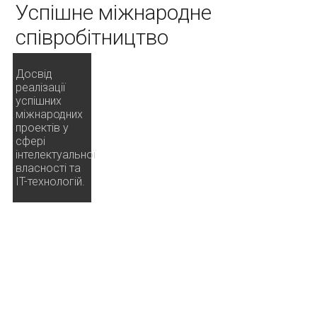
Успішне міжнародне
співробітництво
Досвід
реалізації
успішних
міжнародних
проектів у
сфері
інтелектуальної
власності та
IT-технологій.