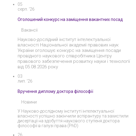
05
серп. '26
Оголошений конкурс на заміщення вакантних посад
Вакансії
Науково-дослідний інститут інтелектуальної
власності Національної академії правових наук
України оголошує конкурс на заміщення посади
провідного наукового співробітника Центру
правового забезпечення розвитку науки і технології
від 05.08.2026 року
03
лип. '26
Вручення диплому доктора філософії
Новини
У Науково-дослідному інституті інтелектуальної
власності успішно закінчили аспірантуру та захистили
дисертації на здобуття наукового ступеня доктора
філософії в галузі права (PhD)
26