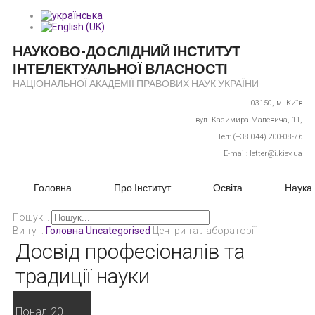
НАУКОВО-ДОСЛІДНИЙ ІНСТИТУТ
ІНТЕЛЕКТУАЛЬНОЇ ВЛАСНОСТІ
НАЦІОНАЛЬНОЇ АКАДЕМІЇ ПРАВОВИХ НАУК УКРАЇНИ
03150,
м. Київ
вул. Казимира Малевича, 11,
Тел: (+38 044) 200-08-76
E-mail: letter@i.kiev.ua
Головна
Про Інститут
Освіта
Наука
Пошук...
Ви тут:
Головна
Uncategorised
Центри та лабораторії
Досвід професіоналів та
традиції науки
Понад 20