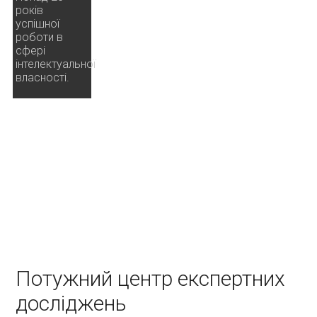
років
успішної
роботи в
сфері
інтелектуальної
власності.
Потужний центр експертних
досліджень