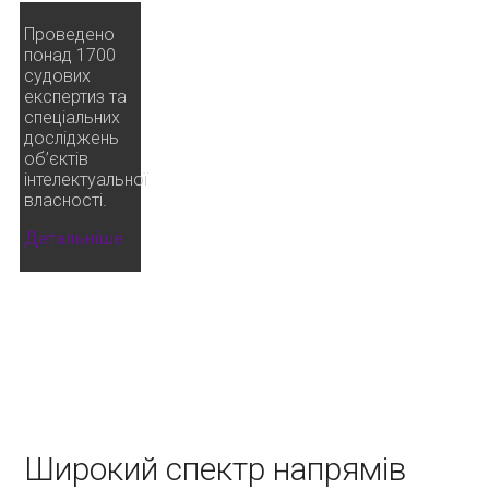
Проведено
понад 1700
судових
експертиз та
спеціальних
досліджень
об’єктів
інтелектуальної
власності.
Детальніше
Широкий спектр напрямів