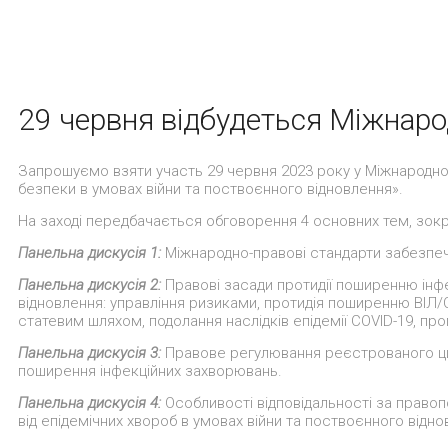
29 червня відбудеться Міжнаро
Запрошуємо взяти участь 29 червня 2023 року у Міжнародно
безпеки в умовах війни та поствоєнного відновлення».
На заході передбачається обговорення 4 основних тем, зок
Панельна дискусія 1:
Міжнародно-правові стандарти забезпеч
Панельна дискусія 2:
Правові засади протидії поширенню інф
відновлення: управління ризиками, протидія поширенню ВІЛ/
статевим шляхом, подолання наслідків епідемії COVID-19, про
Панельна дискусія 3:
Правове регулювання реєстрованого ци
поширення інфекційних захворювань.
Панельна дискусія 4:
Особливості відповідальності за правоп
від епідемічних хвороб в умовах війни та поствоєнного відно