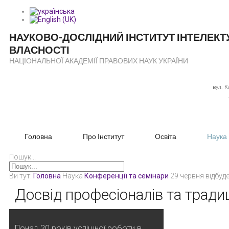
НАУКОВО-ДОСЛІДНИЙ ІНСТИТУТ
ІНТЕЛЕКТ
ВЛАСНОСТІ
НАЦІОНАЛЬНОЇ АКАДЕМІЇ ПРАВОВИХ НАУК УКРАЇНИ
вул. 
Головна
Про Інститут
Освіта
Наука
Пошук...
Ви тут:
Головна
Наука
Конференції та семінари
29 червня відбуд
Досвід професіоналів та традиц
Понад 20 років успішної роботи в