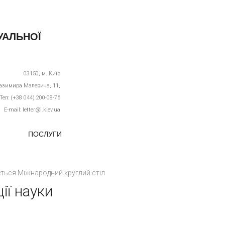
УАЛЬНОЇ
03150,
м. Київ
Казимира Малевича, 11,
Тел: (+38 044) 200-08-76
E-mail: letter@i.kiev.ua
ПОСЛУГИ
еться Міжнародний круглий стіл
ії науки