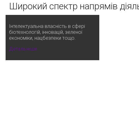
Широкий спектр напрямів діял
Інтелектуальна власність в сфері
біотехнологій, інновацій, зеленої
економіки, нацбезпеки тощо.
Детальніше