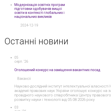
Модернізація освітніх програм
підготовки здобувачів вищої
освіти в контексті глобальних і
національних викликів
2024-12-19
Останні новини
05
серп. '26
Оголошений конкурс на заміщення вакантних посад
Вакансії
Науково-дослідний інститут інтелектуальної власності 
академії правових наук України оголошує конкурс на 
провідного наукового співробітника Центру правовог
розвитку науки і технології від 05.08.2026 року
03