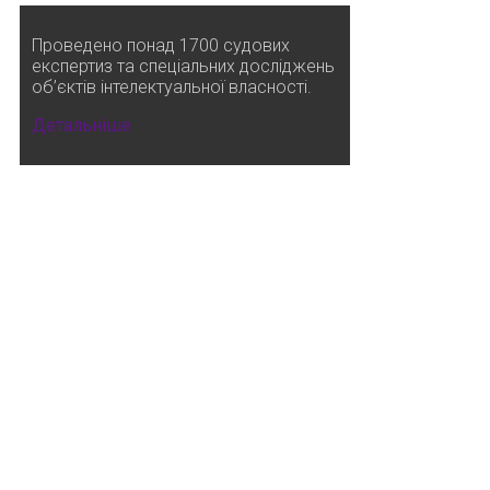
Проведено понад 1700 судових
експертиз та спеціальних досліджень
об’єктів інтелектуальної власності.
Детальніше