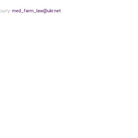
ошту:
med_farm_law@ukr.net