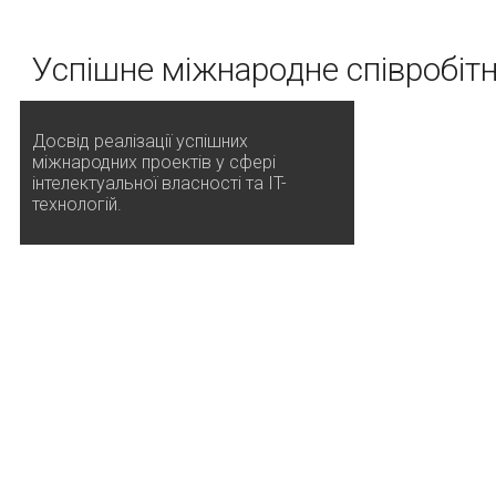
Успішне міжнародне співробіт
Досвід реалізації успішних
міжнародних проектів у сфері
інтелектуальної власності та IT-
технологій.