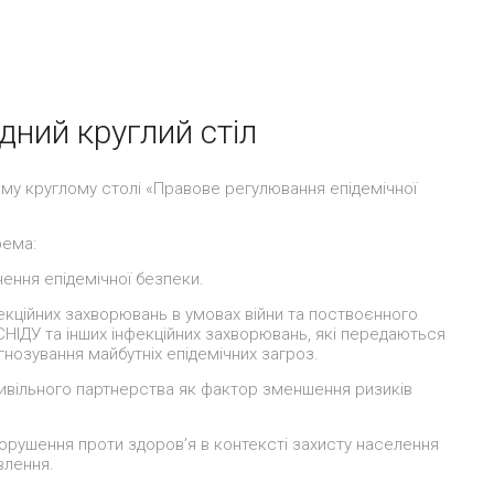
дний круглий стіл
му круглому столі «Правове регулювання епідемічної
рема:
ення епідемічної безпеки.
екційних захворювань в умовах війни та поствоєнного
СНІДУ та інших інфекційних захворювань, які передаються
гнозування майбутніх епідемічних загроз.
вільного партнерства як фактор зменшення ризиків
орушення проти здоров’я в контексті захисту населення
влення.