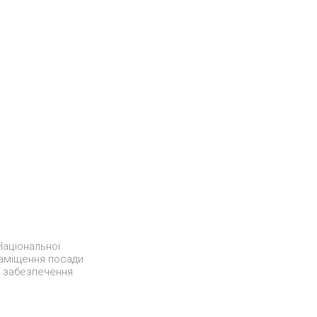
Національної
заміщення посади
о забезпечення